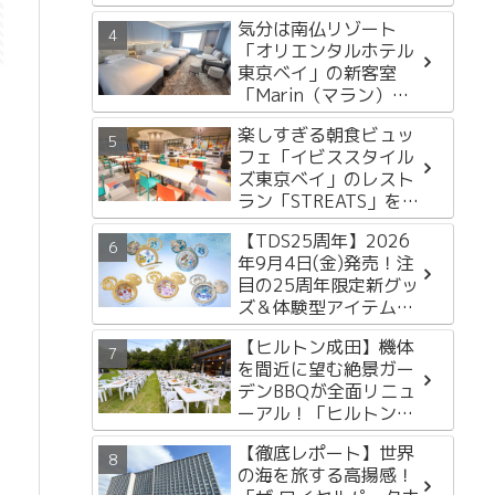
ルイベント開催決定
気分は南仏リゾート
「オリエンタルホテル
東京ベイ」の新客室
「Marin（マラン）
Floor」をレポートし
楽しすぎる朝食ビュッ
ます！
フェ「イビススタイル
ズ東京ベイ」のレスト
ラン「STREATS」をレ
ポートします
【TDS25周年】2026
年9月4日(金)発売！注
目の25周年限定新グッ
ズ＆体験型アイテム3
選
【ヒルトン成田】機体
を間近に望む絶景ガー
デンBBQが全面リニュ
ーアル！「ヒルトンガ
ーデンバーベキュー
【徹底レポート】世界
2026」徹底レポート
の海を旅する高揚感！