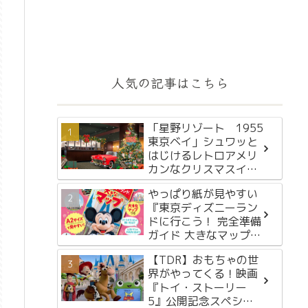
人気の記事はこちら
「星野リゾート 1955
東京ベイ」シュワッと
はじけるレトロアメリ
カンなクリスマスイベ
ント「OLDIES COLA
やっぱり紙が見やすい
HOLIDAY 1955」を
『東京ディズニーラン
2024年11月15日～12
ドに行こう！ 完全準備
月25日に初開催
ガイド 大きなマップつ
き』が2月29日に発売
【TDR】おもちゃの世
界がやってくる！映画
『トイ・ストーリー
5』公開記念スペシャ