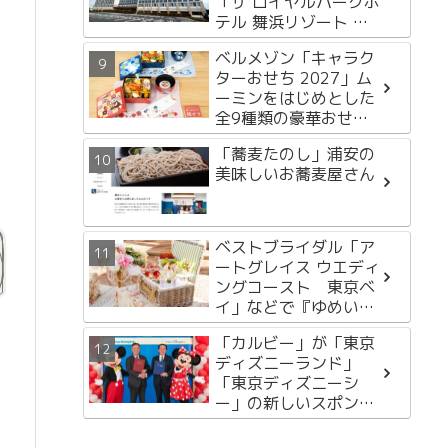
「ザ ロイヤルパークホ
テル 舞浜リゾート 東
京ベイ」2月13日開
ベルメゾン「キャラク
業！
ターおせち 2027」ム
ーミンをはじめとした
全9種類の豪華おせち
を徹底紹介
「蕎麦たのし」浦安の
美味しいお蕎麦屋さん
ベストブライダル「ア
ートグレイス ウエディ
ングコースト 東京ベ
イ」などで『ゆめいろ
ストロベリーアフタヌ
「カルビー」が「東京
ーンティー with ハー
ディズニーランド」
ゲンダッツ』開催中！
「東京ディズニーシ
ー」の新しいスポンサ
ーになりました