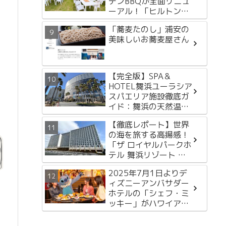
デンBBQが全面リニュ
ーアル！「ヒルトンガ
ーデンバーベキュー
「蕎麦たのし」浦安の
2026」徹底レポート
美味しいお蕎麦屋さん
【完全版】SPA＆
HOTEL舞浜ユーラシア
スパエリア施設徹底ガ
イド：舞浜の天然温泉
で過ごす至福のひとと
【徹底レポート】世界
き
の海を旅する高揚感！
「ザ ロイヤルパークホ
テル 舞浜リゾート 東
京ベイ」2月13日開
2025年7月1日よりデ
業！
ィズニーアンバサダー
ホテルの「シェフ・ミ
ッキー」がハワイアン
スタイルに！