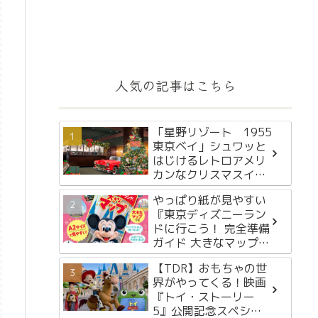
人気の記事はこちら
「星野リゾート 1955
東京ベイ」シュワッと
はじけるレトロアメリ
カンなクリスマスイベ
ント「OLDIES COLA
やっぱり紙が見やすい
HOLIDAY 1955」を
『東京ディズニーラン
2024年11月15日～12
ドに行こう！ 完全準備
月25日に初開催
ガイド 大きなマップつ
き』が2月29日に発売
【TDR】おもちゃの世
界がやってくる！映画
『トイ・ストーリー
5』公開記念スペシャ