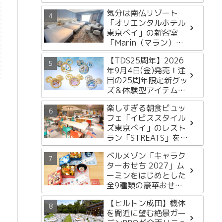
ルイベント開催決定
気分は南仏リゾート
「オリエンタルホテル
東京ベイ」の新客室
「Marin（マラン）
Floor」をレポートし
【TDS25周年】2026
ます！
年9月4日(金)発売！注
目の25周年限定新グッ
ズ＆体験型アイテム3
選
楽しすぎる朝食ビュッ
フェ「イビススタイル
ズ東京ベイ」のレスト
ラン「STREATS」をレ
ポートします
ベルメゾン「キャラク
ターおせち 2027」ム
ーミンをはじめとした
大
全9種類の豪華おせち
を徹底紹介
【ヒルトン成田】機体
を間近に望む絶景ガー