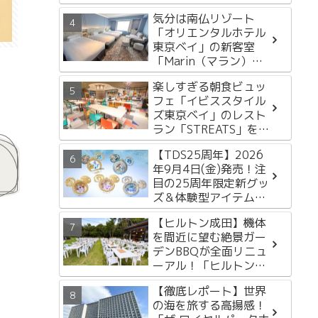
ルイベント開催決定
気分は南仏リゾート
「オリエンタルホテル
東京ベイ」の新客室
「Marin（マラン）
Floor」をレポートし
楽しすぎる朝食ビュッ
ます！
フェ「イビススタイル
ズ東京ベイ」のレスト
ラン「STREATS」をレ
ポートします
【TDS25周年】2026
年9月4日(金)発売！注
目の25周年限定新グッ
ズ＆体験型アイテム3
選
【ヒルトン成田】機体
を間近に望む絶景ガー
デンBBQが全面リニュ
ーアル！「ヒルトンガ
ーデンバーベキュー
【徹底レポート】世界
2026」徹底レポート
の海を旅する高揚感！