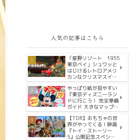
人気の記事はこちら
「星野リゾート 1955
東京ベイ」シュワッと
はじけるレトロアメリ
カンなクリスマスイベ
ント「OLDIES COLA
やっぱり紙が見やすい
HOLIDAY 1955」を
『東京ディズニーラン
2024年11月15日～12
ドに行こう！ 完全準備
月25日に初開催
ガイド 大きなマップつ
き』が2月29日に発売
【TDR】おもちゃの世
界がやってくる！映画
『トイ・ストーリー
5』公開記念スペシャ