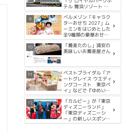
「ザ ロイヤルパークホ
テル 舞浜リゾート 東
京ベイ」2月13日開
ベルメゾン「キャラク
業！
ターおせち 2027」ム
ーミンをはじめとした
全9種類の豪華おせち
を徹底紹介
「蕎麦たのし」浦安の
美味しいお蕎麦屋さん
ベストブライダル「ア
ートグレイス ウエディ
ングコースト 東京ベ
イ」などで『ゆめいろ
ストロベリーアフタヌ
「カルビー」が「東京
ーンティー with ハー
ディズニーランド」
ゲンダッツ』開催中！
「東京ディズニーシ
ー」の新しいスポンサ
ーになりました