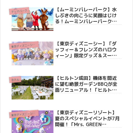
【ムーミンバレーパーク】水
テーマパーク
しぶきの向こうに笑顔はじけ
る！ムーミンバレーパーク史
上最“涼”の夏イベント「ムー
ミン谷でみずあそび」の見ど
ころを徹底紹介
【東京ディズニーシー】「ダ
東
京ディズニーシー(R)
ッフィー＆フレンズのハロウ
ィーン」限定グッズ＆スーベ
ニアメニューが8月25日（火）
より新登場！ストーリーやホ
テル・リゾートライン情報も
【ヒルトン成田】機体を間近
徹底紹介
ホテル
に望む絶景ガーデンBBQが全
面リニューアル！「ヒルトン
ガーデンバーベキュー 2026」
徹底レポート
【東京ディズニーリゾート】
東
京ディズニーシー(R)
夏のスペシャルイベントが7月
開催！「Mrs. GREEN
APPLE」初コラボや『トイ・