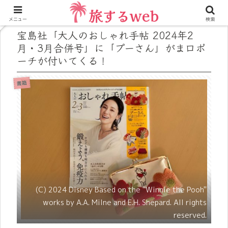
メニュー
検索
宝島社「大人のおしゃれ手帖 2024年2
月・3月合併号」に「プーさん」がま口ポ
ーチが付いてくる！
書籍
(C) 2024 Disney Based on the "Winnie the Pooh"
works by A.A. Milne and E.H. Shepard. All rights
reserved.