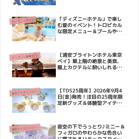
グ・ザ・マジック」限定グッ
ズ＆スペシャル客室・写真展
の全貌公開
「ディズニーホテル」で楽し
ディズニーホテル
む夏のイベント！トロピカル
な限定メニュー＆プールやラ
リープログラムの魅力を徹底
紹介！
【浦安ブライトンホテル東京
デ
ィズニー提携ホテル
ベイ】最上階の絶景と美食、
極上カクテルに酔いしれる
「マートレット」のプレミア
ムプラン “NIGHT VIEW
HOUR PLAN” 徹底紹介
【TDS25周年】2026年9月4
東
京ディズニーシー(R)
日(金)発売！注目の25周年限
定新グッズ＆体験型アイテム3
選
夜空の下でうっとり♪ミニー＆
東
京ディズニーシー(R)
フィガロのやわらかな色合い
に癒されるリラックスタイム