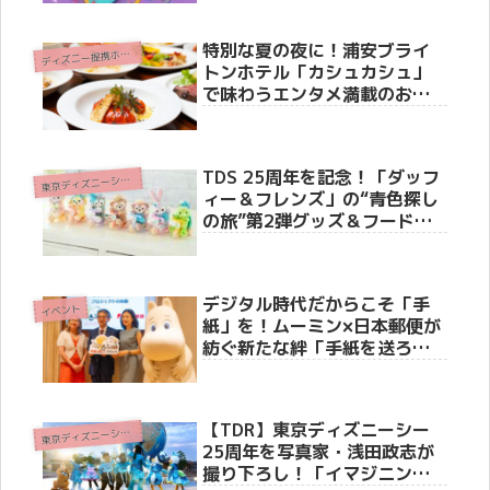
ストーリー5』限定グッズ＆爽
快メニューを徹底紹介
特別な夏の夜に！浦安ブライ
デ
ィズニー提携ホテル
トンホテル「カシュカシュ」
で味わうエンタメ満載のお盆
限定プレミアムディッシュ＆
地中海ビュッフェ
TDS 25周年を記念！「ダッフ
東
京ディズニーシー(R)
ィー＆フレンズ」の“青色探し
の旅”第2弾グッズ＆フードス
ーベニアが7月7日より新登
場！
デジタル時代だからこそ「手
イベント
紙」を！ムーミン×日本郵便が
紡ぐ新たな絆「手紙を送ろ
う」プロジェクト発表会
【TDR】東京ディズニーシー
東
京ディズニーシー(R)
25周年を写真家・浅田政志が
撮り下ろし！「イマジニン