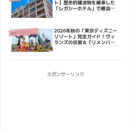
ト】歴史的建造物を継承した
「レガシーホテル」で横浜の
奥深い魅力にハマる
2026年秋の「東京ディズニー
東
京ディズニーシー(R)
リゾート」完全ガイド！ヴィ
ランズの狂宴＆『リメンバ
ー・ミー』の世界へ
スポンサーリンク