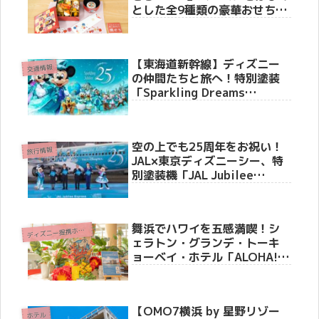
とした全9種類の豪華おせちを
徹底紹介
【東海道新幹線】ディズニー
交通情報
の仲間たちと旅へ！特別塗装
「Sparkling Dreams
Shinkansen」6月19日より運
行開始。車内メロディーや限
定装飾も！
空の上でも25周年をお祝い！
旅行情報
JAL×東京ディズニーシー、特
別塗装機「JAL Jubilee
Express」をお披露目セレモ
ニーで初公開、6月4日より国
内線就航
舞浜でハワイを五感満喫！シ
デ
ィズニー提携ホテル
ェラトン・グランデ・トーキ
ョーベイ・ホテル「ALOHA!
シェラトン」体験レポート
【OMO7横浜 by 星野リゾー
ホテル