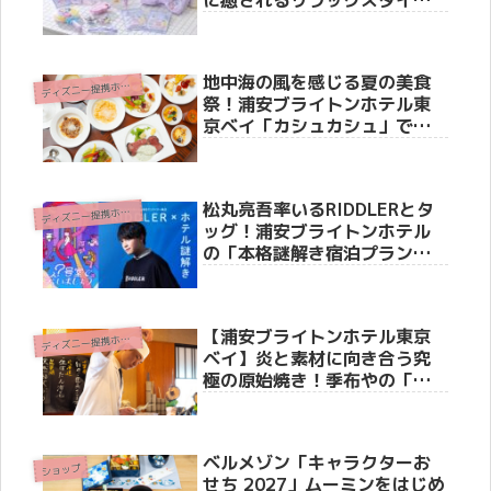
グッズが新登場！
地中海の風を感じる夏の美食
デ
ィズニー提携ホテル
祭！浦安ブライトンホテル東
京ベイ「カシュカシュ」で情
熱のスペイン＆ギリシャ料理
を満喫
松丸亮吾率いるRIDDLERとタ
デ
ィズニー提携ホテル
ッグ！浦安ブライトンホテル
の「本格謎解き宿泊プラン」
が2026年9月まで延長決定
【浦安ブライトンホテル東京
デ
ィズニー提携ホテル
ベイ】炎と素材に向き合う究
極の原始焼き！季布やの「季
焔（きえん）」コースで夏を
五感で堪能してきた
ベルメゾン「キャラクターお
ショップ
せち 2027」ムーミンをはじめ