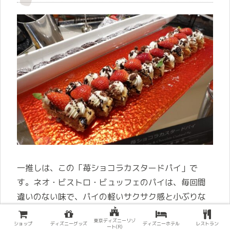
一推しは、この「苺ショコラカスタードパイ」で
す。ネオ・ビストロ・ビュッフェのパイは、毎回間
違いのない味で、パイの軽いサクサク感と小ぶりな
サイズ感が抜群です。これから季節の苺とチョコレ
東京ディズニーリゾ
ートにカスタードクリームという黄金の組み合わせ
ショップ
ディズニーグッズ
ディズニーホテル
レストラン
ート(R)