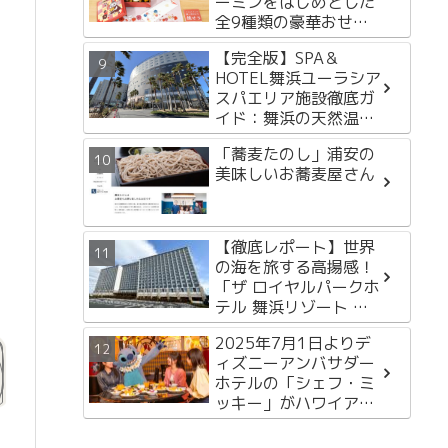
ーミンをはじめとした
全9種類の豪華おせち
を徹底紹介
【完全版】SPA＆
HOTEL舞浜ユーラシア
スパエリア施設徹底ガ
イド：舞浜の天然温泉
で過ごす至福のひとと
「蕎麦たのし」浦安の
き
美味しいお蕎麦屋さん
【徹底レポート】世界
の海を旅する高揚感！
「ザ ロイヤルパークホ
テル 舞浜リゾート 東
京ベイ」2月13日開
2025年7月1日よりデ
業！
ィズニーアンバサダー
ホテルの「シェフ・ミ
ッキー」がハワイアン
スタイルに！