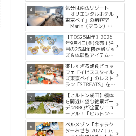
ルイベント開催決定
気分は南仏リゾート
「オリエンタルホテル
東京ベイ」の新客室
「Marin（マラン）
Floor」をレポートし
【TDS25周年】2026
ます！
年9月4日(金)発売！注
目の25周年限定新グッ
ズ＆体験型アイテム3
選
楽しすぎる朝食ビュッ
フェ「イビススタイル
ズ東京ベイ」のレスト
ラン「STREATS」をレ
ポートします
【ヒルトン成田】機体
を間近に望む絶景ガー
デンBBQが全面リニュ
ーアル！「ヒルトンガ
ーデンバーベキュー
ベルメゾン「キャラク
2026」徹底レポート
ターおせち 2027」ム