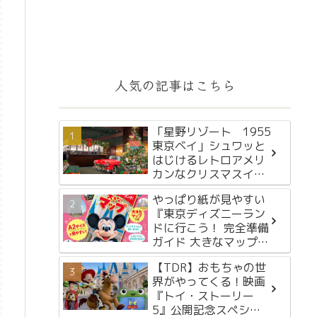
人気の記事はこちら
「星野リゾート 1955
東京ベイ」シュワッと
はじけるレトロアメリ
カンなクリスマスイベ
ント「OLDIES COLA
やっぱり紙が見やすい
HOLIDAY 1955」を
『東京ディズニーラン
2024年11月15日～12
ドに行こう！ 完全準備
月25日に初開催
ガイド 大きなマップつ
き』が2月29日に発売
【TDR】おもちゃの世
界がやってくる！映画
『トイ・ストーリー
5』公開記念スペシャ