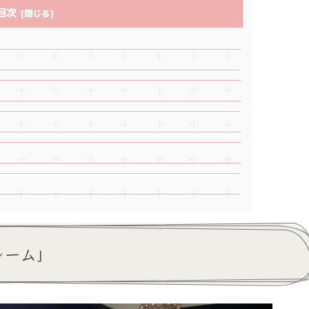
目次
」
ルーム」