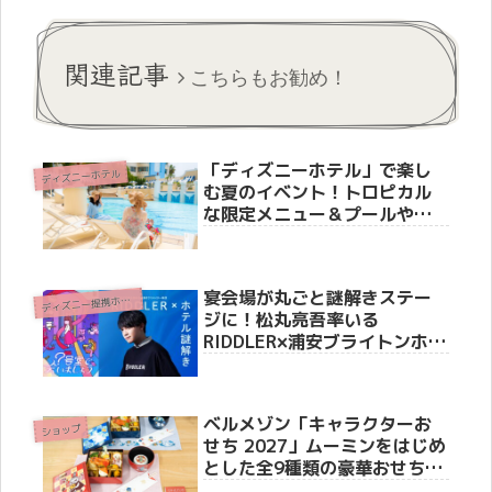
関連記事
こちらもお勧め！
「ディズニーホテル」で楽し
ディズニーホテル
む夏のイベント！トロピカル
な限定メニュー＆プールやラ
リープログラムの魅力を徹底
紹介！
宴会場が丸ごと謎解きステー
デ
ィズニー提携ホテル
ジに！松丸亮吾率いる
RIDDLER×浦安ブライトンホテ
ルコラボ動画第2弾が公開
ベルメゾン「キャラクターお
ショップ
せち 2027」ムーミンをはじめ
とした全9種類の豪華おせちを
徹底紹介