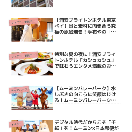
奥深い魅力にハマる
【浦安ブライトンホテル東京
デ
ィズニー提携ホテル
ベイ】炎と素材に向き合う究
極の原始焼き！季布やの「季
焔（きえん）」コースで夏を
五感で堪能してきた
特別な夏の夜に！浦安ブライ
デ
ィズニー提携ホテル
トンホテル「カシュカシュ」
で味わうエンタメ満載のお盆
限定プレミアムディッシュ＆
地中海ビュッフェ
【ムーミンバレーパーク】水
テーマパーク
しぶきの向こうに笑顔はじけ
る！ムーミンバレーパーク史
上最“涼”の夏イベント「ムー
ミン谷でみずあそび」の見ど
ころを徹底紹介
デジタル時代だからこそ「手
イベント
紙」を！ムーミン×日本郵便が