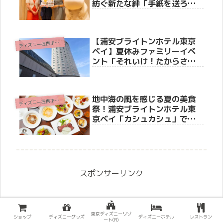
紡ぐ新たな絆「手紙を送ろ
う」プロジェクト発表会
【浦安ブライトンホテル東京
デ
ィズニー提携ホテル
ベイ】夏休みファミリーイベ
ント「それいけ！たからさが
し」を7月31日より開催
地中海の風を感じる夏の美食
デ
ィズニー提携ホテル
祭！浦安ブライトンホテル東
京ベイ「カシュカシュ」で情
熱のスペイン＆ギリシャ料理
を満喫
スポンサーリンク
東京ディズニーリゾ
ショップ
ディズニーグッズ
ディズニーホテル
レストラン
ート(R)