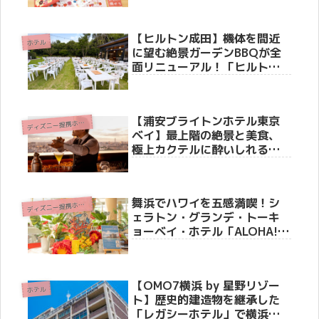
【ヒルトン成田】機体を間近
ホテル
に望む絶景ガーデンBBQが全
面リニューアル！「ヒルトン
ガーデンバーベキュー 2026」
徹底レポート
【浦安ブライトンホテル東京
デ
ィズニー提携ホテル
ベイ】最上階の絶景と美食、
極上カクテルに酔いしれる
「マートレット」のプレミア
ムプラン “NIGHT VIEW
HOUR PLAN” 徹底紹介
舞浜でハワイを五感満喫！シ
デ
ィズニー提携ホテル
ェラトン・グランデ・トーキ
ョーベイ・ホテル「ALOHA!
シェラトン」体験レポート
【OMO7横浜 by 星野リゾー
ホテル
ト】歴史的建造物を継承した
「レガシーホテル」で横浜の