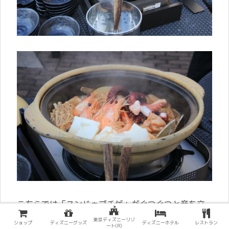
こちらでは「スンドゥブチゲ」がぐつぐつと音を立
ててます。チゲのいい香りが辺りに漂っています。
東京ディズニーリゾ
ショップ
ディズニーグッズ
ディズニーホテル
レストラン
ート(R)