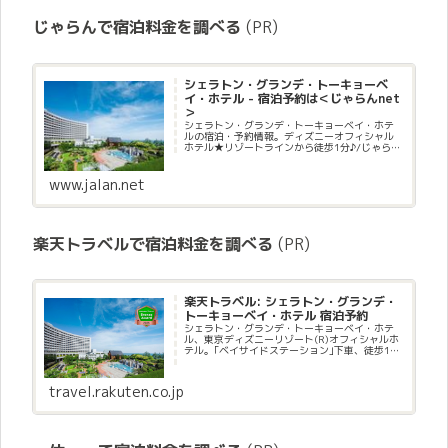
じゃらんで宿泊料金を調べる
(PR)
シェラトン・グランデ・トーキョーベ
イ・ホテル - 宿泊予約は＜じゃらんnet
＞
シェラトン・グランデ・トーキョーベイ・ホテ
ルの宿泊・予約情報。ディズニーオフィシャル
ホテル★リゾートラインから徒歩1分♪/じゃらん
ならお得な期間限定プランや直前割引情報が満
載。当日／直前のオンライン予約もOK。シェラ
トン・グランデ・トーキョ...
www.jalan.net
楽天トラベルで宿泊料金を調べる
(PR)
楽天トラベル: シェラトン・グランデ・
トーキョーベイ・ホテル 宿泊予約
シェラトン・グランデ・トーキョーベイ・ホテ
ル、東京ディズニーリゾート(R)オフィシャルホ
テル。｢ベイサイドステーション｣下車、徒歩1分
の好立地。、ＪＲ京葉線 舞浜駅→ディズニーリ
ゾートライン「ベイサイドステーション」下車
徒歩１分、駐車場:有...
travel.rakuten.co.jp