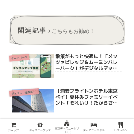
関連記事
こちらもお勧め！
散策がもっと快適に！「メッ
テーマパーク
ツァビレッジ＆ムーミンバレ
ーパーク」がデジタルマップ
サービスを開始
【浦安ブライトンホテル東京
デ
ィズニー提携ホテル
ベイ】夏休みファミリーイベ
ント「それいけ！たからさが
し」を7月31日より開催
祝・総来園者数600万人達成！
テーマパーク
東京ディズニーリゾ
「メッツァ（メッツァビレッ
ショップ
ディズニーグッズ
ディズニーホテル
レストラン
ート(R)