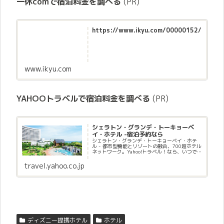
一休comで宿泊料金を調べる
(PR)
https://www.ikyu.com/00000152/
www.ikyu.com
YAHOOトラベルで宿泊料金を調べる
(PR)
シェラトン・グランデ・トーキョーベ
イ・ホテル -宿泊予約なら
シェラトン・グランデ・トーキョーベイ・ホテ
ル - 都市型機能とリゾートの融合、700超ホテル
ネットワーク。Yahoo!トラベル！なら、いつで
も誰でも10%お得キャンペーン！PayPayポイン
ト使える、貯まる！ポイントを今すぐ使えるの
travel.yahoo.co.jp
でお得に...
ディズニー提携ホテル
ホテル