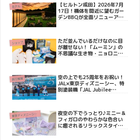
【ヒルトン成田】2026年7月
ホテル
17日！機体を間近に望むガー
デンBBQが全面リニューア
ル！40席限定「ラグジュアリ
ーシート」や体験型スイーツ
が新登場
ただ並んでいるだけなのに目
ショップ
が離せない！「ムーミン」の
不思議な生き物・ニョロニョ
ロが主役のフェアが開催決定
空の上でも25周年をお祝い！
旅行情報
JAL×東京ディズニーシー、特
別塗装機「JAL Jubilee
Express」をお披露目セレモ
ニーで初公開、6月4日より国
内線就航
夜空の下でうっとり♪ミニー＆
東
京ディズニーシー(R)
フィガロのやわらかな色合い
に癒されるリラックスタイム
グッズが新登場！