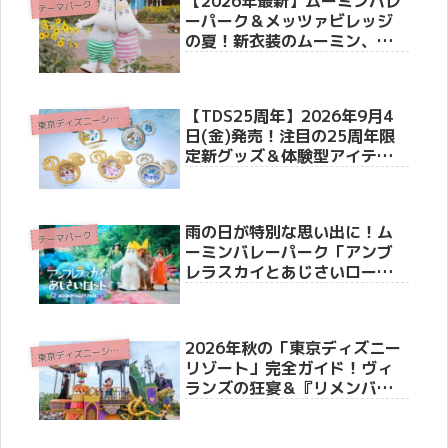
【2026年最新】ムーミンバレ
テーマパーク
ーパーク＆メッツァビレッジ
の夏！新衣装のムーミン、湖
上花火、超お得な500円パスも
登場！
【TDS25周年】2026年9月4
東
京ディズニーシー(R)
日(金)発売！注目の25周年限
定新グッズ＆体験型アイテム3
選
雨の日が特別な思い出に！ム
テーマパーク
ーミンバレーパーク「アンブ
レラスカイとあじさいロー
ド」5月16日より開催
2026年秋の「東京ディズニー
東
京ディズニーシー(R)
リゾート」完全ガイド！ヴィ
ランズの狂宴＆『リメンバ
ー・ミー』の世界へ