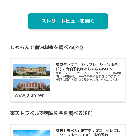
ストリートビューを開く
じゃらんで宿泊料金を調べる
(PR)
東京ディズニーセレブレーションホテル
(R) - 宿泊予約は＜じゃらんnet＞
東京ディズニーセレブレーションホテル(R)の宿
泊・予約情報。パークの夢や冒険をそのままに
手軽な滞在を楽しめるホテル/じゃらんならお得
な期間限定プランや直前割引情報が満載。当日
／直前のオンライン予約もOK。東京ディズニー
セレブレーションホテ...
www.jalan.net
楽天トラベルで宿泊料金を調べる
(PR)
楽天トラベル: 東京ディズニーセレブレ
ーションホテル（Ｒ） 宿泊予約