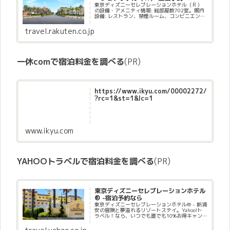
東京ディズニーセレブレーションホテル（Ｒ）
の設備・アメニティ情報: 総部屋数702室。館内
設備: レストラン、禁煙ルーム、コンビニエンス
ストア、自動販売機、コインランドリー(有料)。
部屋設備・備品: テレビ、インターネット接続
travel.rakuten.co.jp
(無線LAN形...
一休comで宿泊料金を調べる
(PR)
https://www.ikyu.com/00002272/
?rc=1&st=1&lc=1
www.ikyu.com
YAHOOトラベルで宿泊料金を調べる
(PR)
東京ディズニーセレブレーションホテル
® -宿泊予約なら
東京ディズニーセレブレーションホテル® - 新浦
安の冒険と夢溢れるリゾートステイ。Yahoo!ト
ラベル！なら、いつでも誰でも10%お得キャン
ペーン！PayPayポイント使える、貯まる！ポイ
ントを今すぐ使えるのでお得に宿泊予約！