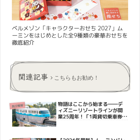
ベルメゾン「キャラクターおせち 2027」ム
ーミンをはじめとした全9種類の豪華おせちを
徹底紹介
関連記事
こちらもお勧め！
物語はここから始まる――デ
旅行情報
ィズニーリゾートラインが開
業25周年！「1両貸切乗車券」
や体験型新演出など、豪華ア
ニバーサリー企画を徹底紹介