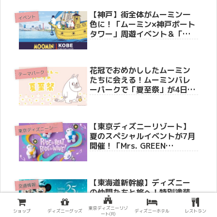
【神戸】街全体がムーミン一
イベント
色に！「ムーミン×神戸ポート
タワー」周遊イベント＆「ト
ーベとムーミン展」が今秋10
月10日より同時開催
花冠でおめかししたムーミン
テーマパーク
たちに会える！ムーミンバレ
ーパークで「夏至祭」が4日間
限定で開催決定！限定ステッ
カー配布やかがり火イベント
も
【東京ディズニーリゾート】
東
京ディズニーシー(R)
夏のスペシャルイベントが7月
開催！「Mrs. GREEN
APPLE」初コラボや『トイ・
ストーリー5』限定グッズ＆爽
快メニューを徹底紹介
【東海道新幹線】ディズニー
交通情報
の仲間たちと旅へ！特別塗装
「Sparkling Dreams
東京ディズニーリゾ
Shinkansen」6月19日より運
ショップ
ディズニーグッズ
ディズニーホテル
レストラン
ート(R)