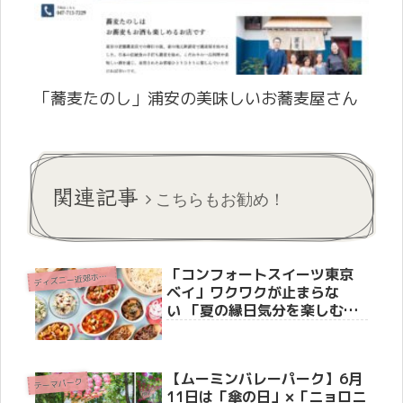
「蕎麦たのし」浦安の美味しいお蕎麦屋さん
関連記事
こちらもお勧め！
「コンフォートスイーツ東京
デ
ィズニー近郊ホテル
ベイ」ワクワクが止まらな
い 「夏の縁日気分を楽しむ、
わくわくするモーニングビュ
ッフェ」を6月1日から期間限
定開催
【ムーミンバレーパーク】6月
テーマパーク
11日は「傘の日」×「ニョロニ