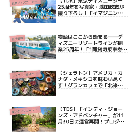
【TDR】東京ディズニーシー
東
京ディズニーシー(R)
25周年を写真家・浅田政志が
撮り下ろし！「イマジニン
グ・ザ・マジック」限定グッ
ズ＆スペシャル客室・写真展
の全貌公開
物語はここから始まる――デ
旅行情報
ィズニーリゾートラインが開
業25周年！「1両貸切乗車券」
や体験型新演出など、豪華ア
ニバーサリー企画を徹底紹介
【シェラトン】アメリカ・カ
デ
ィズニー提携ホテル
ナダ・メキシコを味わい尽く
す！グランカフェで「北米フ
ードフェア」6月1日より開催
【TDS】「インディ・ジョー
東
京ディズニーシー(R)
ンズ・アドベンチャー」が11
月30日に運営再開！プロジェ
クションマッピング＆新オー
ディオでさらに迫力アップ