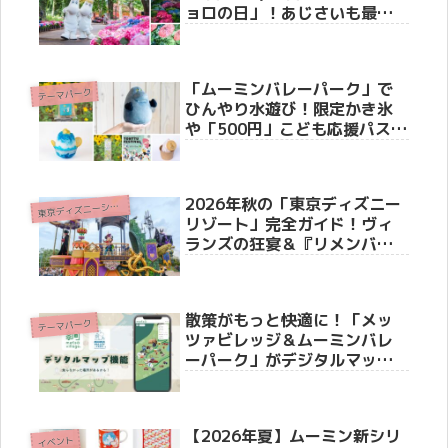
ョロの日」！あじさいも最盛
期を迎え、雨の季節が最高に
映える特別な1日
「ムーミンバレーパーク」で
テーマパーク
ひんやり水遊び！限定かき氷
や「500円」こども応援パスな
どお得なキャンペーン情報
2026年秋の「東京ディズニー
東
京ディズニーシー(R)
リゾート」完全ガイド！ヴィ
ランズの狂宴＆『リメンバ
ー・ミー』の世界へ
散策がもっと快適に！「メッ
テーマパーク
ツァビレッジ＆ムーミンバレ
ーパーク」がデジタルマップ
サービスを開始
【2026年夏】ムーミン新シリ
イベント