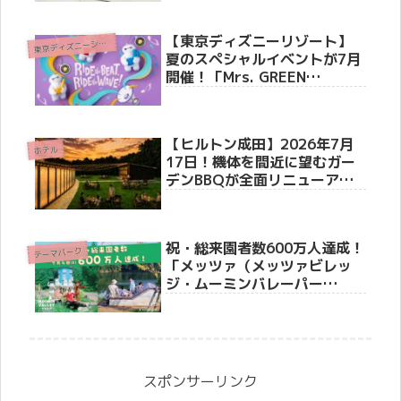
場！
【東京ディズニーリゾート】
東
京ディズニーシー(R)
夏のスペシャルイベントが7月
開催！「Mrs. GREEN
APPLE」初コラボや『トイ・
ストーリー5』限定グッズ＆爽
快メニューを徹底紹介
【ヒルトン成田】2026年7月
ホテル
17日！機体を間近に望むガー
デンBBQが全面リニューア
ル！40席限定「ラグジュアリ
ーシート」や体験型スイーツ
が新登場
祝・総来園者数600万人達成！
テーマパーク
「メッツァ（メッツァビレッ
ジ・ムーミンバレーパー
ク）」で感謝の記念キャンペ
ーンが7月11日からスタート！
スポンサーリンク