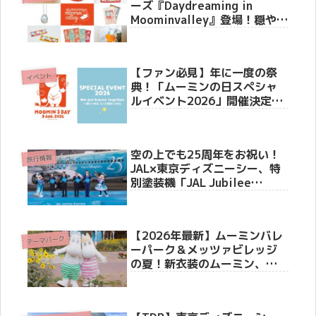
ーズ『Daydreaming in
Moominvalley』登場！穏やか
な夏の夢を描いた新作グッズ
＆記念イベント情報
【ファン必見】年に一度の祭
イベント
典！「ムーミンの日スペシャ
ルイベント2026」開催決定、
豪華ゲストや限定特典を徹底
解説！
空の上でも25周年をお祝い！
旅行情報
JAL×東京ディズニーシー、特
別塗装機「JAL Jubilee
Express」をお披露目セレモ
ニーで初公開、6月4日より国
内線就航
【2026年最新】ムーミンバレ
テーマパーク
ーパーク＆メッツァビレッジ
の夏！新衣装のムーミン、湖
上花火、超お得な500円パスも
登場！