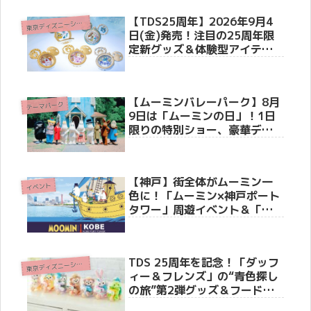
【TDS25周年】2026年9月4
東
京ディズニーシー(R)
日(金)発売！注目の25周年限
定新グッズ＆体験型アイテム3
選
【ムーミンバレーパーク】8月
テーマパーク
9日は「ムーミンの日」！1日
限りの特別ショー、豪華ディ
ナー、記念花火大会などお祝
いイベント満載のスペシャル
ウィーク開催！
【神戸】街全体がムーミン一
イベント
色に！「ムーミン×神戸ポート
タワー」周遊イベント＆「ト
ーベとムーミン展」が今秋10
月10日より同時開催
TDS 25周年を記念！「ダッフ
東
京ディズニーシー(R)
ィー＆フレンズ」の“青色探し
の旅”第2弾グッズ＆フードス
ーベニアが7月7日より新登