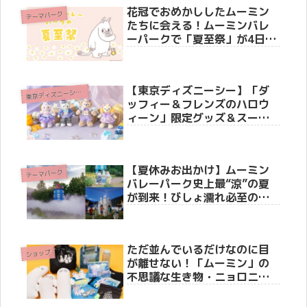
花冠でおめかししたムーミン
テーマパーク
たちに会える！ムーミンバレ
ーパークで「夏至祭」が4日間
限定で開催決定！限定ステッ
カー配布やかがり火イベント
も
【東京ディズニーシー】「ダ
東
京ディズニーシー(R)
ッフィー＆フレンズのハロウ
ィーン」限定グッズ＆スーベ
ニアメニューが8月25日（火）
より新登場！ストーリーやホ
テル・リゾートライン情報も
【夏休みお出かけ】ムーミン
徹底紹介
テーマパーク
バレーパーク史上最“涼”の夏
が到来！びしょ濡れ必至の新
ショーからワンコインキャン
ペーンまで見どころ徹底解
説！
ただ並んでいるだけなのに目
ショップ
が離せない！「ムーミン」の
不思議な生き物・ニョロニョ
ロが主役のフェアが開催決定