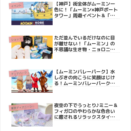
【神戸】街全体がムーミン一
イベント
色に！「ムーミン×神戸ポート
タワー」周遊イベント＆「ト
ーベとムーミン展」が今秋10
月10日より同時開催
ただ並んでいるだけなのに目
ショップ
が離せない！「ムーミン」の
不思議な生き物・ニョロニョ
ロが主役のフェアが開催決定
【ムーミンバレーパーク】水
テーマパーク
しぶきの向こうに笑顔はじけ
る！ムーミンバレーパーク史
上最“涼”の夏イベント「ムー
ミン谷でみずあそび」の見ど
ころを徹底紹介
夜空の下でうっとり♪ミニー＆
東
京ディズニーシー(R)
フィガロのやわらかな色合い
に癒されるリラックスタイム
グッズが新登場！