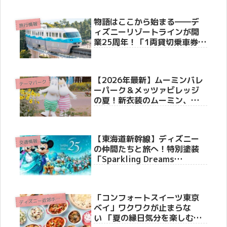
ペーンまで見どころ徹底解
説！
物語はここから始まる――デ
旅行情報
ィズニーリゾートラインが開
業25周年！「1両貸切乗車券」
や体験型新演出など、豪華ア
ニバーサリー企画を徹底紹介
【2026年最新】ムーミンバレ
テーマパーク
ーパーク＆メッツァビレッジ
の夏！新衣装のムーミン、湖
上花火、超お得な500円パスも
登場！
【東海道新幹線】ディズニー
交通情報
の仲間たちと旅へ！特別塗装
「Sparkling Dreams
Shinkansen」6月19日より運
行開始。車内メロディーや限
定装飾も！
「コンフォートスイーツ東京
デ
ィズニー近郊ホテル
ベイ」ワクワクが止まらな
い 「夏の縁日気分を楽しむ、