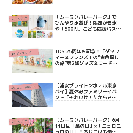
わくわくするモーニングビュ
ッフェ」を6月1日から期間限
定開催
「ムーミンバレーパーク」で
テーマパーク
ひんやり水遊び！限定かき氷
や「500円」こども応援パスな
どお得なキャンペーン情報
TDS 25周年を記念！「ダッフ
東
京ディズニーシー(R)
ィー＆フレンズ」の“青色探し
の旅”第2弾グッズ＆フードス
ーベニアが7月7日より新登
場！
【浦安ブライトンホテル東京
デ
ィズニー提携ホテル
ベイ】夏休みファミリーイベ
ント「それいけ！たからさが
し」を7月31日より開催
【ムーミンバレーパーク】6月
テーマパーク
11日は「傘の日」×「ニョロニ
ョロの日」！あじさいも最盛