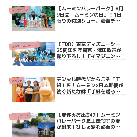
【ムーミンバレーパーク】8月
テーマパーク
9日は「ムーミンの日」！1日
限りの特別ショー、豪華ディ
ナー、記念花火大会などお祝
いイベント満載のスペシャル
ウィーク開催！
【TDR】東京ディズニーシー
東
京ディズニーシー(R)
25周年を写真家・浅田政志が
撮り下ろし！「イマジニン
グ・ザ・マジック」限定グッ
ズ＆スペシャル客室・写真展
の全貌公開
デジタル時代だからこそ「手
イベント
紙」を！ムーミン×日本郵便が
紡ぐ新たな絆「手紙を送ろ
う」プロジェクト発表会
【夏休みお出かけ】ムーミン
テーマパーク
バレーパーク史上最“涼”の夏
が到来！びしょ濡れ必至の新
ショーからワンコインキャン