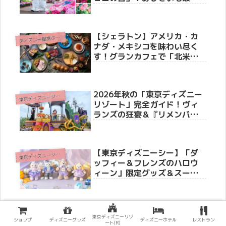
期を迎え、雨の季節が最高に
映える特別な1日
【シェラトン】アメリカ・カ
デ
ィズニー提携ホテル
ナダ・メキシコを味わい尽く
す！グランカフェで「北米フ
ードフェア」6月1日より開催
2026年秋の「東京ディズニー
東
京ディズニーシー(R)
リゾート」完全ガイド！ヴィ
ランズの狂宴＆『リメンバ
ー・ミー』の世界へ
【東京ディズニーシー】「ダ
東
京ディズニーシー(R)
ッフィー＆フレンズのハロウ
ィーン」限定グッズ＆スーベ
ニアメニューが8月25日（火）
より新登場！ストーリーやホ
テル・リゾートライン情報も
徹底紹介
東京ディズニーリゾ
ショップ
ディズニーグッズ
ディズニーホテル
レストラン
ート(R)