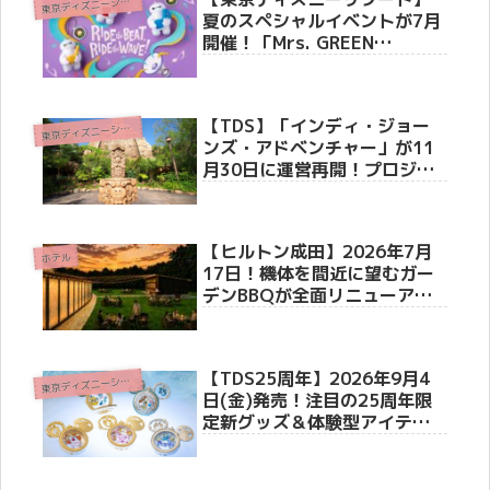
東
京ディズニーシー(R)
夏のスペシャルイベントが7月
開催！「Mrs. GREEN
APPLE」初コラボや『トイ・
ストーリー5』限定グッズ＆爽
快メニューを徹底紹介
【TDS】「インディ・ジョー
東
京ディズニーシー(R)
ンズ・アドベンチャー」が11
月30日に運営再開！プロジェ
クションマッピング＆新オー
ディオでさらに迫力アップ
【ヒルトン成田】2026年7月
ホテル
17日！機体を間近に望むガー
デンBBQが全面リニューア
ル！40席限定「ラグジュアリ
ーシート」や体験型スイーツ
が新登場
【TDS25周年】2026年9月4
東
京ディズニーシー(R)
日(金)発売！注目の25周年限
定新グッズ＆体験型アイテム3
選