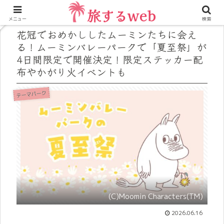
メニュー
検索
花冠でおめかししたムーミンたちに会え
る！ムーミンバレーパークで「夏至祭」が
4日間限定で開催決定！限定ステッカー配
布やかがり火イベントも
テーマパーク
(C)Moomin Characters(TM)
2026.06.16