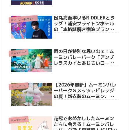
ーベとムーミン展」が今秋10
月10日より同時開催
松丸亮吾率いるRIDDLERとタ
デ
ィズニー提携ホテル
ッグ！浦安ブライトンホテル
の「本格謎解き宿泊プラン」
が2026年9月まで延長決定
雨の日が特別な思い出に！ム
テーマパーク
ーミンバレーパーク「アンブ
レラスカイとあじさいロー
ド」5月16日より開催
【2026年最新】ムーミンバレ
テーマパーク
ーパーク＆メッツァビレッジ
の夏！新衣装のムーミン、湖
上花火、超お得な500円パスも
登場！
花冠でおめかししたムーミン
テーマパーク
たちに会える！ムーミンバレ
ーパークで「夏至祭」が4日間