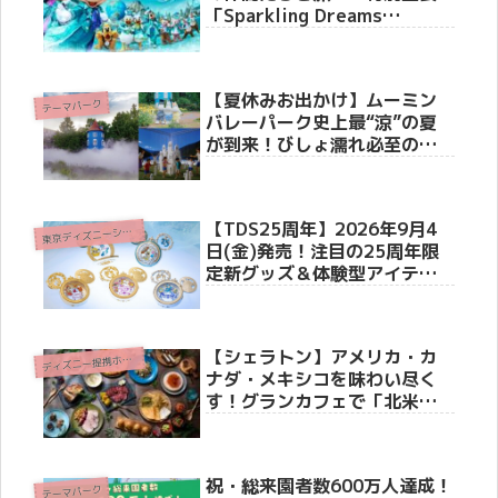
「Sparkling Dreams
Shinkansen」6月19日より運
行開始。車内メロディーや限
定装飾も！
【夏休みお出かけ】ムーミン
テーマパーク
バレーパーク史上最“涼”の夏
が到来！びしょ濡れ必至の新
ショーからワンコインキャン
ペーンまで見どころ徹底解
説！
【TDS25周年】2026年9月4
東
京ディズニーシー(R)
日(金)発売！注目の25周年限
定新グッズ＆体験型アイテム3
選
【シェラトン】アメリカ・カ
デ
ィズニー提携ホテル
ナダ・メキシコを味わい尽く
す！グランカフェで「北米フ
ードフェア」6月1日より開催
祝・総来園者数600万人達成！
テーマパーク