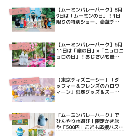
【ムーミンバレーパーク】8月
テーマパーク
9日は「ムーミンの日」！1日
限りの特別ショー、豪華ディ
ナー、記念花火大会などお祝
いイベント満載のスペシャル
ウィーク開催！
【ムーミンバレーパーク】6月
テーマパーク
11日は「傘の日」×「ニョロニ
ョロの日」！あじさいも最盛
期を迎え、雨の季節が最高に
映える特別な1日
【東京ディズニーシー】「ダ
東
京ディズニーシー(R)
ッフィー＆フレンズのハロウ
ィーン」限定グッズ＆スーベ
ニアメニューが8月25日（火）
より新登場！ストーリーやホ
テル・リゾートライン情報も
「ムーミンバレーパーク」で
徹底紹介
テーマパーク
ひんやり水遊び！限定かき氷
や「500円」こども応援パスな
どお得なキャンペーン情報