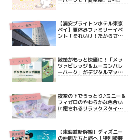
限定で開催決定！限定ステッ
カー配布やかがり火イベント
も
【浦安ブライトンホテル東京
デ
ィズニー提携ホテル
ベイ】夏休みファミリーイベ
ント「それいけ！たからさが
し」を7月31日より開催
散策がもっと快適に！「メッ
テーマパーク
ツァビレッジ＆ムーミンバレ
ーパーク」がデジタルマップ
サービスを開始
夜空の下でうっとり♪ミニー＆
東
京ディズニーシー(R)
フィガロのやわらかな色合い
に癒されるリラックスタイム
グッズが新登場！
【東海道新幹線】ディズニー
交通情報
の仲間たちと旅へ！特別塗装