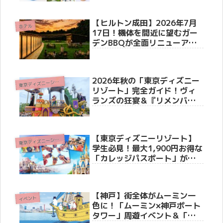
【ヒルトン成田】2026年7月
ホテル
17日！機体を間近に望むガー
デンBBQが全面リニューア
ル！40席限定「ラグジュアリ
ーシート」や体験型スイーツ
が新登場
2026年秋の「東京ディズニー
東
京ディズニーシー(R)
リゾート」完全ガイド！ヴィ
ランズの狂宴＆『リメンバ
ー・ミー』の世界へ
【東京ディズニーリゾート】
東
京ディズニーシー(R)
学生必見！最大1,900円お得な
「カレッジパスポート」がこ
の秋登場！夏イベント・ハロ
ウィーン・25周年のシーも満
喫
【神戸】街全体がムーミン一
イベント
色に！「ムーミン×神戸ポート
タワー」周遊イベント＆「ト