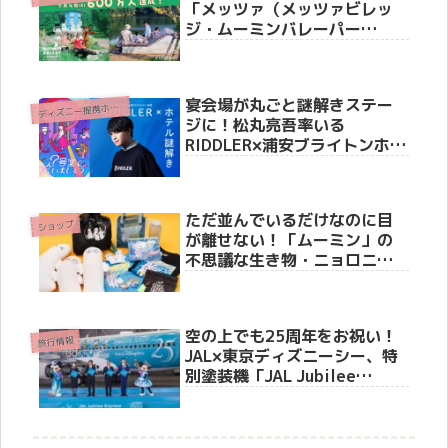
「メッツァ（メッツァビレッ
ジ・ムーミンバレーパー
ク）」で感謝の記念キャンペ
ーンが7月11日からスタート！
宴会場が丸ごと謎解きステー
デ
ィズニー提携ホテル
ジに！松丸亮吾率いる
RIDDLER×浦安ブライトンホテ
ルコラボ動画第2弾が公開
ただ並んでいるだけなのに目
ショップ
が離せない！「ムーミン」の
不思議な生き物・ニョロニョ
ロが主役のフェアが開催決定
空の上でも25周年をお祝い！
旅行情報
JAL×東京ディズニーシー、特
別塗装機「JAL Jubilee
Express」をお披露目セレモ
ニーで初公開、6月4日より国
内線就航