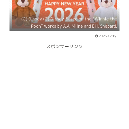
(C) Disney (C)︎ Disney. Based on the “Winnie the
Pooh” works by A.A. Milne and E.H. Shepard.
2025.12.19
スポンサーリンク