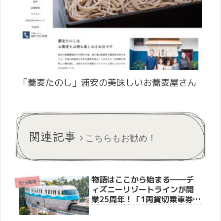
「蕎麦たのし」浦安の美味しいお蕎麦屋さん
関連記事
こちらもお勧め！
物語はここから始まる――デ
旅行情報
ィズニーリゾートラインが開
業25周年！「1両貸切乗車券」
や体験型新演出など、豪華ア
ニバーサリー企画を徹底紹介