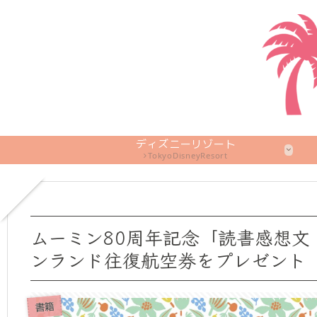
ディズニーリゾート
TokyoDisneyResort
ムーミン80周年記念「読書感想
ンランド往復航空券をプレゼント
書籍