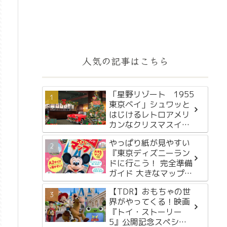
人気の記事はこちら
「星野リゾート 1955
東京ベイ」シュワッと
はじけるレトロアメリ
カンなクリスマスイベ
ント「OLDIES COLA
やっぱり紙が見やすい
HOLIDAY 1955」を
『東京ディズニーラン
2024年11月15日～12
ドに行こう！ 完全準備
月25日に初開催
ガイド 大きなマップつ
き』が2月29日に発売
【TDR】おもちゃの世
界がやってくる！映画
『トイ・ストーリー
5』公開記念スペシャ