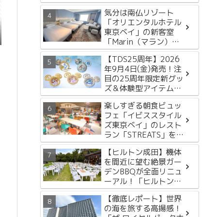
ルイベント開催決定
気分は南仏リゾート
「オリエンタルホテル
東京ベイ」の新客室
「Marin（マラン）
Floor」をレポートし
【TDS25周年】2026
ます！
年9月4日(金)発売！注
目の25周年限定新グッ
ズ＆体験型アイテム3
選
楽しすぎる朝食ビュッ
フェ「イビススタイル
ズ東京ベイ」のレスト
ラン「STREATS」をレ
ポートします
【ヒルトン成田】機体
を間近に望む絶景ガー
デンBBQが全面リニュ
ーアル！「ヒルトンガ
ーデンバーベキュー
【徹底レポート】世界
2026」徹底レポート
の海を旅する高揚感！