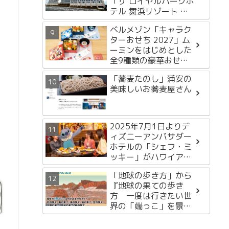
「ザ ロイヤルパークホ
テル 舞浜リゾート 東
京ベイ」2月13日開
ベルメゾン「キャラク
業！
ターおせち 2027」ム
ーミンをはじめとした
全9種類の豪華おせち
を徹底紹介
「蕎麦たのし」浦安の
美味しいお蕎麦屋さん
2025年7月1日よりデ
ィズニーアンバサダー
ホテルの「シェフ・ミ
ッキー」がハワイアン
スタイルに！
「地球の歩き方」から
『地球の果ての歩き
方 一度は行きたい世
界の「端っこ」を景観
＆旅の雑学とともに解
説』が発売！