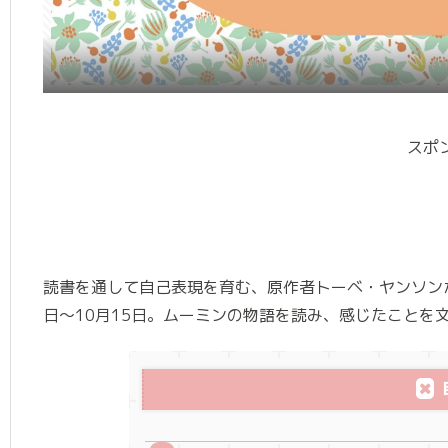
スポ
読書を通して⾃⼰表現を育む、原作者トーベ・ヤンソンが
⽇〜10⽉15⽇。ムーミンの物語を読み、感じたことを