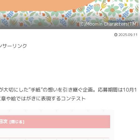
(C)Moomin Characters(TM)
2025.09.11
ンサーリンク
⼤切にした”⼿紙”の想いを引き継ぐ企画。応募期間は10⽉1
⽂章や絵ではがきに表現するコンテスト
目次