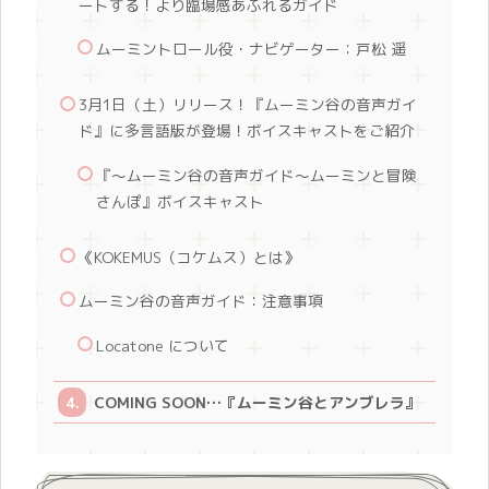
ートする！より臨場感あふれるガイド
ムーミントロール役・ナビゲーター：戸松 遥
3月1日（土）リリース！『ムーミン谷の音声ガイ
ド』に多言語版が登場！ボイスキャストをご紹介
『～ムーミン谷の音声ガイド～ムーミンと冒険
さんぽ』ボイスキャスト
《KOKEMUS（コケムス）とは》
ムーミン谷の音声ガイド：注意事項
Locatone について
COMING SOON…『ムーミン谷とアンブレラ』