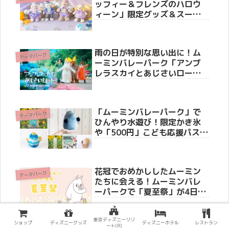
ッフィー＆フレンズのハロウ
ィーン」限定グッズ＆スーベ
ニアメニューが8月25日（火）
より新登場！ストーリーやホ
テル・リゾートライン情報も
雨の日が特別な思い出に！ム
徹底紹介
テーマパーク
ーミンバレーパーク「アンブ
レラスカイとあじさいロー
ド」5月16日より開催
「ムーミンバレーパーク」で
テーマパーク
ひんやり水遊び！限定かき氷
や「500円」こども応援パスな
どお得なキャンペーン情報
花冠でおめかししたムーミン
テーマパーク
たちに会える！ムーミンバレ
ーパークで「夏至祭」が4日間
限定で開催決定！限定ステッ
カー配布やかがり火イベント
東京ディズニーリゾ
も
ショップ
ディズニーグッズ
ディズニーホテル
レストラン
ート(R)