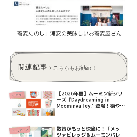
「蕎麦たのし」浦安の美味しいお蕎麦屋さん
関連記事
こちらもお勧め！
【2026年夏】ムーミン新シリ
イベント
ーズ『Daydreaming in
Moominvalley』登場！穏やか
な夏の夢を描いた新作グッズ
＆記念イベント情報
散策がもっと快適に！「メッ
テーマパーク
ツァビレッジ＆ムーミンバレ