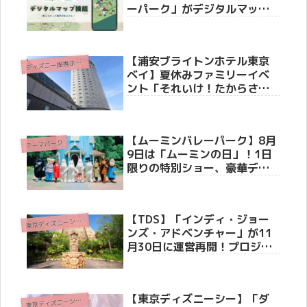
ーパーク」がデジタルマップ
サービスを開始
【浦安ブライトンホテル東京
デ
ィズニー提携ホテル
ベイ】夏休みファミリーイベ
ント「それいけ！たからさが
し」を7月31日より開催
【ムーミンバレーパーク】8月
テーマパーク
9日は「ムーミンの日」！1日
限りの特別ショー、豪華ディ
ナー、記念花火大会などお祝
いイベント満載のスペシャル
ウィーク開催！
【TDS】「インディ・ジョー
東
京ディズニーシー(R)
ンズ・アドベンチャー」が11
月30日に運営再開！プロジェ
クションマッピング＆新オー
ディオでさらに迫力アップ
【東京ディズニーシー】「ダ
東
京ディズニーシー(R)