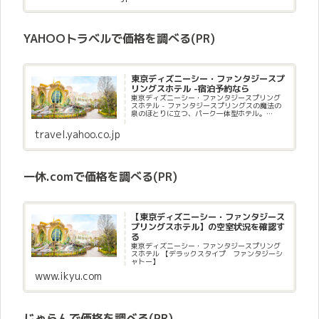
YAHOOトラベルで価格を調べる(PR)
東京ディズニーシー・ファンタジースプ
リングスホテル -宿泊予約なら
東京ディズニーシー・ファンタジースプリング
スホテル - ファンタジースプリングスの魔法の
泉のほとりに立つ、パーク一体型ホテル。
Yahoo!トラベル！なら、いつでも誰でも10%お
得キャンペーン！PayPayポイント使える、貯ま
travel.yahoo.co.jp
る！ポイントを今...
一休.comで価格を調べる(PR)
【東京ディズニーシー・ファンタジース
プリングスホテル】の空室状況を確認す
る
東京ディズニーシー・ファンタジースプリング
スホテル 【デラックスタイプ ファンタジーシ
ャトー】
www.ikyu.com
じゃらんで価格を調べる(PR)