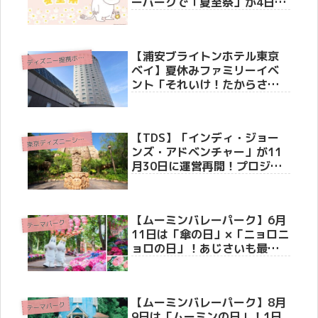
ーパークで「夏至祭」が4日間
限定で開催決定！限定ステッ
カー配布やかがり火イベント
も
【浦安ブライトンホテル東京
デ
ィズニー提携ホテル
ベイ】夏休みファミリーイベ
ント「それいけ！たからさが
し」を7月31日より開催
【TDS】「インディ・ジョー
東
京ディズニーシー(R)
ンズ・アドベンチャー」が11
月30日に運営再開！プロジェ
クションマッピング＆新オー
ディオでさらに迫力アップ
【ムーミンバレーパーク】6月
テーマパーク
11日は「傘の日」×「ニョロニ
ョロの日」！あじさいも最盛
期を迎え、雨の季節が最高に
映える特別な1日
【ムーミンバレーパーク】8月
テーマパーク
9日は「ムーミンの日」！1日