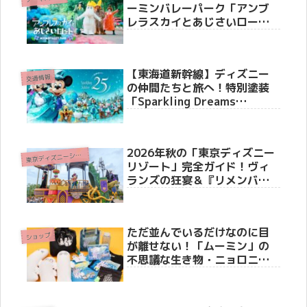
ーミンバレーパーク「アンブ
レラスカイとあじさいロー
ド」5月16日より開催
【東海道新幹線】ディズニー
交通情報
の仲間たちと旅へ！特別塗装
「Sparkling Dreams
Shinkansen」6月19日より運
行開始。車内メロディーや限
定装飾も！
2026年秋の「東京ディズニー
東
京ディズニーシー(R)
リゾート」完全ガイド！ヴィ
ランズの狂宴＆『リメンバ
ー・ミー』の世界へ
ただ並んでいるだけなのに目
ショップ
が離せない！「ムーミン」の
不思議な生き物・ニョロニョ
ロが主役のフェアが開催決定