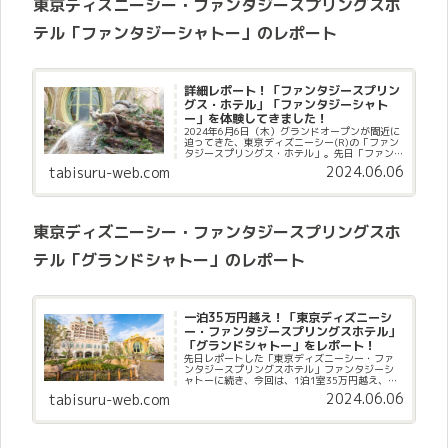
東京ディズニーシー・ファンタジースプリングスホ
テル「ファンタジーシャトー」のレポート
詳細レポート！「ファンタジースプリン
グス・ホテル」「ファンタジーシャト
ー」を体験してきました！
2024年6月6日（木）グランドオープンが間近に
迫ってきた、東京ディズニーシー(R)の「ファン
タジースプリングス・ホテル」。先日「ファン
タジースプリングス・ホテル」を取材してきま
2024.06.06
tabisuru-web.com
したので、その魅力をレポートしたいと思いま
す。今回は、「ファン...
東京ディズニーシー・ファンタジースプリングスホ
テル「グランドシャトー」のレポート
一泊35万円越え！「東京ディズニーシ
ー・ファンタジースプリングスホテル」
「グランドシャトー」をレポート！
先日レポートした「東京ディズニーシー・ファ
ンタジースプリングスホテル」ファンタジーシ
ャトーに続き、今回は、1泊1室35万円越え、デ
ィズニー直営ホテルの中で、最高ランクの「ラ
2024.06.06
tabisuru-web.com
グジュアリータイプ」が設定されている高級ホ
テル、「東京ディズニーシー...