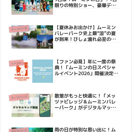
限りの特別ショー、豪華ディ
ナー、記念花火大会などお祝
いイベント満載のスペシャル
ウィーク開催！
【夏休みお出かけ】ムーミン
テーマパーク
バレーパーク史上最“涼”の夏
が到来！びしょ濡れ必至の新
ショーからワンコインキャン
ペーンまで見どころ徹底解
説！
【ファン必見】年に一度の祭
イベント
典！「ムーミンの日スペシャ
ルイベント2026」開催決定、
豪華ゲストや限定特典を徹底
解説！
散策がもっと快適に！「メッ
テーマパーク
ツァビレッジ＆ムーミンバレ
ーパーク」がデジタルマップ
サービスを開始
雨の日が特別な思い出に！ム
テーマパーク