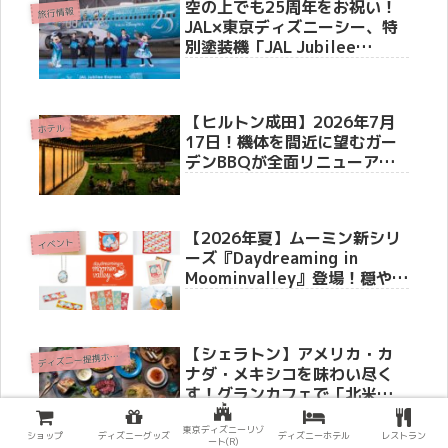
空の上でも25周年をお祝い！
旅行情報
JAL×東京ディズニーシー、特
別塗装機「JAL Jubilee
Express」をお披露目セレモ
ニーで初公開、6月4日より国
内線就航
【ヒルトン成田】2026年7月
ホテル
17日！機体を間近に望むガー
デンBBQが全面リニューア
ル！40席限定「ラグジュアリ
ーシート」や体験型スイーツ
が新登場
【2026年夏】ムーミン新シリ
イベント
ーズ『Daydreaming in
Moominvalley』登場！穏やか
な夏の夢を描いた新作グッズ
＆記念イベント情報
【シェラトン】アメリカ・カ
デ
ィズニー提携ホテル
ナダ・メキシコを味わい尽く
す！グランカフェで「北米フ
ードフェア」6月1日より開催
東京ディズニーリゾ
ショップ
ディズニーグッズ
ディズニーホテル
レストラン
ート(R)