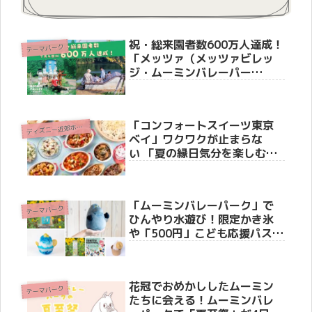
祝・総来園者数600万人達成！
テーマパーク
「メッツァ（メッツァビレッ
ジ・ムーミンバレーパー
ク）」で感謝の記念キャンペ
ーンが7月11日からスタート！
「コンフォートスイーツ東京
デ
ィズニー近郊ホテル
ベイ」ワクワクが止まらな
い 「夏の縁日気分を楽しむ、
わくわくするモーニングビュ
ッフェ」を6月1日から期間限
定開催
「ムーミンバレーパーク」で
テーマパーク
ひんやり水遊び！限定かき氷
や「500円」こども応援パスな
どお得なキャンペーン情報
花冠でおめかししたムーミン
テーマパーク
たちに会える！ムーミンバレ