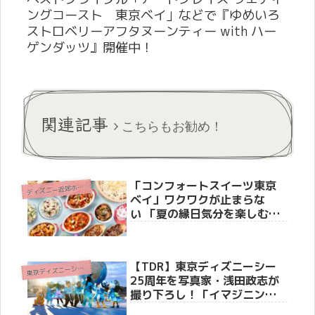
ングコースト 東京ベイ」などで『ゆめいろ
ストロベリーアフタヌーンティー with ハー
ゲンダッツ』開催中！
関連記事
こちらもお勧め！
「コンフォートスイーツ東京
デ
ィズニー近郊ホテル
ベイ」ワクワクが止まらな
い 「夏の縁日気分を楽しむ、
わくわくするモーニングビュ
ッフェ」を6月1日から期間限
定開催
【TDR】東京ディズニーシー
東
京ディズニーシー(R)
25周年を写真家・浅田政志が
撮り下ろし！「イマジニン
グ・ザ・マジック」限定グッ