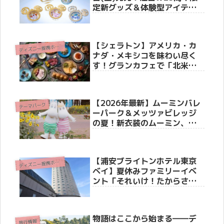
定新グッズ＆体験型アイテム3
選
【シェラトン】アメリカ・カ
デ
ィズニー提携ホテル
ナダ・メキシコを味わい尽く
す！グランカフェで「北米フ
ードフェア」6月1日より開催
【2026年最新】ムーミンバレ
テーマパーク
ーパーク＆メッツァビレッジ
の夏！新衣装のムーミン、湖
上花火、超お得な500円パスも
登場！
【浦安ブライトンホテル東京
デ
ィズニー提携ホテル
ベイ】夏休みファミリーイベ
ント「それいけ！たからさが
し」を7月31日より開催
物語はここから始まる――デ
旅行情報