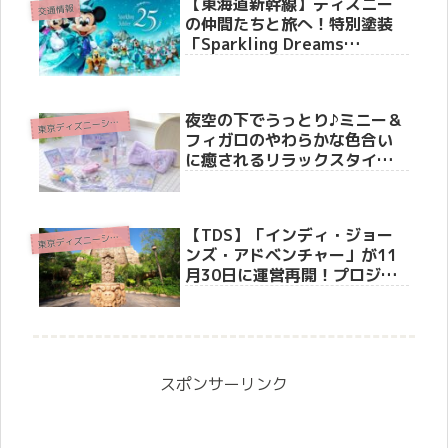
【東海道新幹線】ディズニー
交通情報
の仲間たちと旅へ！特別塗装
「Sparkling Dreams
Shinkansen」6月19日より運
行開始。車内メロディーや限
定装飾も！
夜空の下でうっとり♪ミニー＆
東
京ディズニーシー(R)
フィガロのやわらかな色合い
に癒されるリラックスタイム
グッズが新登場！
【TDS】「インディ・ジョー
東
京ディズニーシー(R)
ンズ・アドベンチャー」が11
月30日に運営再開！プロジェ
クションマッピング＆新オー
ディオでさらに迫力アップ
スポンサーリンク