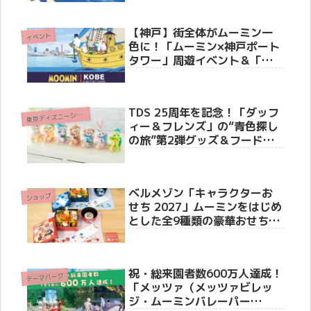
ズ＆スペシャル客室・写真展
の全貌公開
【神戸】街全体がムーミン一
イベント
色に！「ムーミン×神戸ポート
タワー」周遊イベント＆「ト
ーベとムーミン展」が今秋10
月10日より同時開催
TDS 25周年を記念！「ダッフ
東
京ディズニーシー(R)
ィー＆フレンズ」の“青色探し
の旅”第2弾グッズ＆フードス
ーベニアが7月7日より新登
場！
ベルメゾン「キャラクターお
ショップ
せち 2027」ムーミンをはじめ
とした全9種類の豪華おせちを
徹底紹介
祝・総来園者数600万人達成！
テーマパーク
「メッツァ（メッツァビレッ
ジ・ムーミンバレーパー