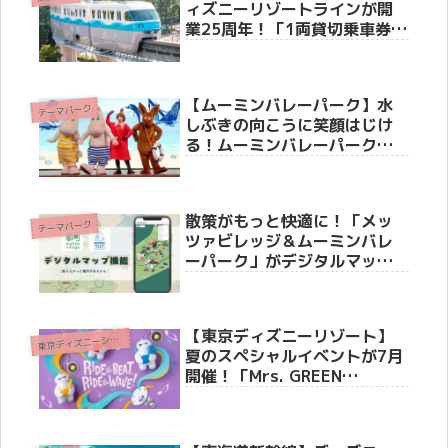
ィズニーリゾートラインが開
業25周年！「1両貸切乗車券」
や体験型新演出など、豪華ア
ニバーサリー企画を徹底紹介
【ムーミンバレーパーク】水
テーマパーク
しぶきの向こうに笑顔はじけ
る！ムーミンバレーパーク史
上最“涼”の夏イベント「ムー
ミン谷でみずあそび」の見ど
ころを徹底紹介
散策がもっと快適に！「メッ
テーマパーク
ツァビレッジ＆ムーミンバレ
ーパーク」がデジタルマップ
サービスを開始
【東京ディズニーリゾート】
東
京ディズニーシー(R)
夏のスペシャルイベントが7月
開催！「Mrs. GREEN
APPLE」初コラボや『トイ・
ストーリー5』限定グッズ＆爽
快メニューを徹底紹介