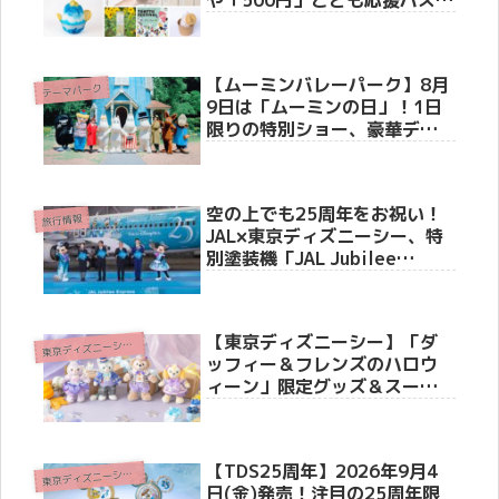
や「500円」こども応援パスな
どお得なキャンペーン情報
【ムーミンバレーパーク】8月
テーマパーク
9日は「ムーミンの日」！1日
限りの特別ショー、豪華ディ
ナー、記念花火大会などお祝
いイベント満載のスペシャル
ウィーク開催！
空の上でも25周年をお祝い！
旅行情報
JAL×東京ディズニーシー、特
別塗装機「JAL Jubilee
Express」をお披露目セレモ
ニーで初公開、6月4日より国
内線就航
【東京ディズニーシー】「ダ
東
京ディズニーシー(R)
ッフィー＆フレンズのハロウ
ィーン」限定グッズ＆スーベ
ニアメニューが8月25日（火）
より新登場！ストーリーやホ
テル・リゾートライン情報も
【TDS25周年】2026年9月4
徹底紹介
東
京ディズニーシー(R)
日(金)発売！注目の25周年限