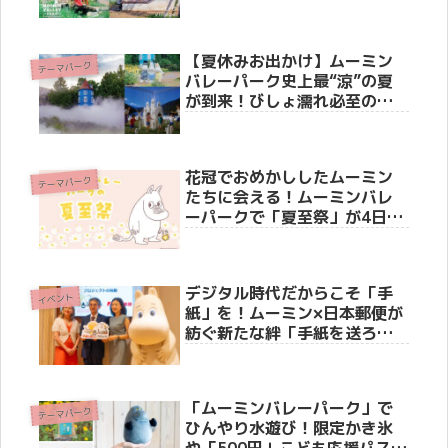
ク）」で感謝の記念キャンペ
ーンが7月11日からスタート！
【夏休みお出かけ】ムーミン
テーマパーク
バレーパーク史上最“涼”の夏
が到来！びしょ濡れ必至の新
ショーからワンコインキャン
ペーンまで見どころ徹底解
説！
花冠でおめかししたムーミン
テーマパーク
たちに会える！ムーミンバレ
ーパークで「夏至祭」が4日間
限定で開催決定！限定ステッ
カー配布やかがり火イベント
も
デジタル時代だからこそ「手
イベント
紙」を！ムーミン×日本郵便が
紡ぐ新たな絆「手紙を送ろ
う」プロジェクト発表会
「ムーミンバレーパーク」で
テーマパーク
ひんやり水遊び！限定かき氷