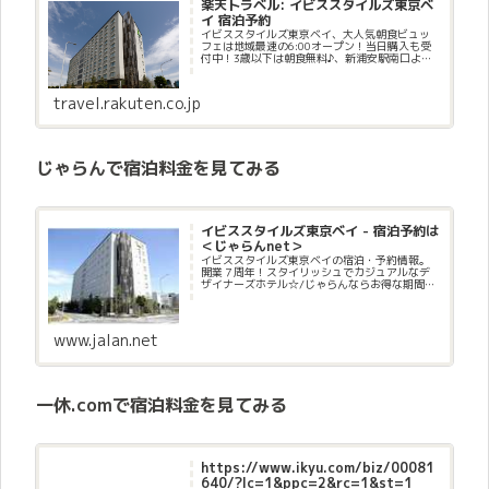
楽天トラベル: イビススタイルズ東京ベ
イ 宿泊予約
イビススタイルズ東京ベイ、大人気朝食ビュッ
フェは地域最速の6:00オープン！当日購入も受
付中！3歳以下は朝食無料♪、新浦安駅南口より
徒歩にて約１５分（タクシーまたは路線バス約
５分）ディズニー・新浦安駅北口間の無料シャ
トルバス毎日運行！、駐車...
travel.rakuten.co.jp
じゃらんで宿泊料金を見てみる
イビススタイルズ東京ベイ - 宿泊予約は
＜じゃらんnet＞
イビススタイルズ東京ベイの宿泊・予約情報。
開業７周年！スタイリッシュでカジュアルなデ
ザイナーズホテル☆/じゃらんならお得な期間限
定プランや直前割引情報が満載。当日／直前の
オンライン予約もOK。イビススタイルズ東京ベ
イの宿泊予約は国内最大級の...
www.jalan.net
一休.comで宿泊料金を見てみる
https://www.ikyu.com/biz/00081
640/?lc=1&ppc=2&rc=1&st=1