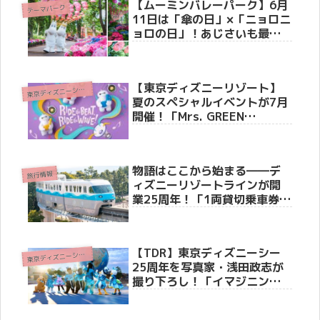
【ムーミンバレーパーク】6月
テーマパーク
11日は「傘の日」×「ニョロニ
ョロの日」！あじさいも最盛
期を迎え、雨の季節が最高に
映える特別な1日
【東京ディズニーリゾート】
東
京ディズニーシー(R)
夏のスペシャルイベントが7月
開催！「Mrs. GREEN
APPLE」初コラボや『トイ・
ストーリー5』限定グッズ＆爽
快メニューを徹底紹介
物語はここから始まる――デ
旅行情報
ィズニーリゾートラインが開
業25周年！「1両貸切乗車券」
や体験型新演出など、豪華ア
ニバーサリー企画を徹底紹介
【TDR】東京ディズニーシー
東
京ディズニーシー(R)
25周年を写真家・浅田政志が
撮り下ろし！「イマジニン
グ・ザ・マジック」限定グッ
ズ＆スペシャル客室・写真展