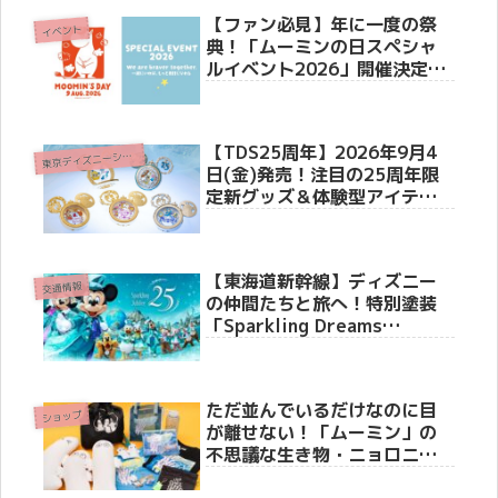
の全貌公開
【ファン必見】年に一度の祭
イベント
典！「ムーミンの日スペシャ
ルイベント2026」開催決定、
豪華ゲストや限定特典を徹底
解説！
【TDS25周年】2026年9月4
東
京ディズニーシー(R)
日(金)発売！注目の25周年限
定新グッズ＆体験型アイテム3
選
【東海道新幹線】ディズニー
交通情報
の仲間たちと旅へ！特別塗装
「Sparkling Dreams
Shinkansen」6月19日より運
行開始。車内メロディーや限
定装飾も！
ただ並んでいるだけなのに目
ショップ
が離せない！「ムーミン」の
不思議な生き物・ニョロニョ
ロが主役のフェアが開催決定