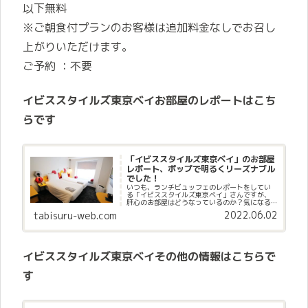
以下無料
※ご朝食付プランのお客様は追加料金なしでお召し
上がりいただけます。
ご予約 ：不要
イビススタイルズ東京ベイお部屋のレポートはこち
らです
「イビススタイルズ東京ベイ」のお部屋
レポート、ポップで明るくリーズナブル
でした！
いつも、ランチビュッフェのレポートをしてい
る「イビススタイルズ東京ベイ」さんですが、
肝心のお部屋はどうなっているのか？気になる
編集部は、今回、お部屋を見せて頂きましたの
2022.06.02
tabisuru-web.com
で、レポートしたいと思います。明るくてポッ
プで、楽しい客室がいっぱいありました。
イビススタイルズ東京ベイその他の情報はこちらで
す