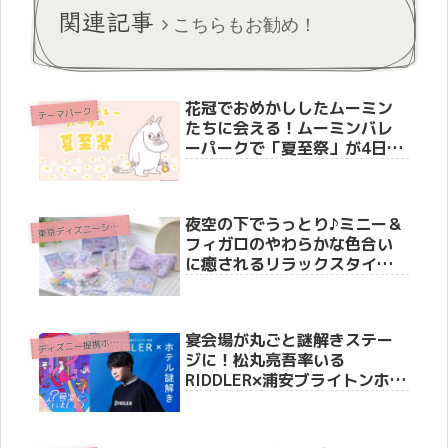
関連記事
こちらもお勧め！
花冠でおめかししたムーミン
テーマパーク
たちに会える！ムーミンバレ
ーパークで「夏至祭」が4日間
限定で開催決定！限定ステッ
カー配布やかがり火イベント
も
夜空の下でうっとり♪ミニー＆
東
京ディズニーシー(R)
フィガロのやわらかな色合い
に癒されるリラックスタイム
グッズが新登場！
宴会場が丸ごと謎解きステー
デ
ィズニー提携ホテル
ジに！松丸亮吾率いる
RIDDLER×浦安ブライトンホテ
ルコラボ動画第2弾が公開