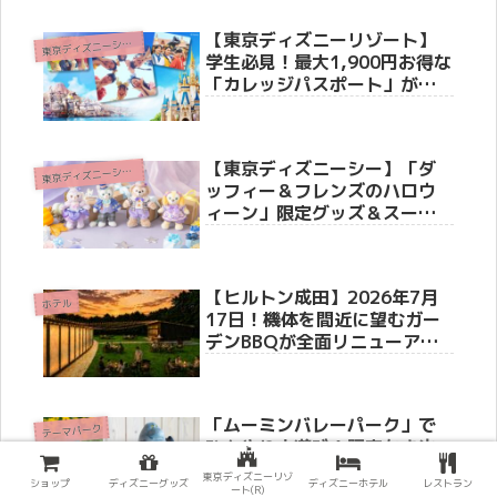
【東京ディズニーリゾート】
東
京ディズニーシー(R)
学生必見！最大1,900円お得な
「カレッジパスポート」がこ
の秋登場！夏イベント・ハロ
ウィーン・25周年のシーも満
喫
【東京ディズニーシー】「ダ
東
京ディズニーシー(R)
ッフィー＆フレンズのハロウ
ィーン」限定グッズ＆スーベ
ニアメニューが8月25日（火）
より新登場！ストーリーやホ
テル・リゾートライン情報も
【ヒルトン成田】2026年7月
徹底紹介
ホテル
17日！機体を間近に望むガー
デンBBQが全面リニューア
ル！40席限定「ラグジュアリ
ーシート」や体験型スイーツ
が新登場
「ムーミンバレーパーク」で
テーマパーク
ひんやり水遊び！限定かき氷
や「500円」こども応援パスな
東京ディズニーリゾ
ショップ
ディズニーグッズ
ディズニーホテル
レストラン
どお得なキャンペーン情報
ート(R)