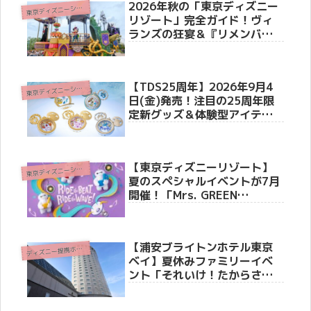
2026年秋の「東京ディズニー
東
京ディズニーシー(R)
リゾート」完全ガイド！ヴィ
ランズの狂宴＆『リメンバ
ー・ミー』の世界へ
【TDS25周年】2026年9月4
東
京ディズニーシー(R)
日(金)発売！注目の25周年限
定新グッズ＆体験型アイテム3
選
【東京ディズニーリゾート】
東
京ディズニーシー(R)
夏のスペシャルイベントが7月
開催！「Mrs. GREEN
APPLE」初コラボや『トイ・
ストーリー5』限定グッズ＆爽
快メニューを徹底紹介
【浦安ブライトンホテル東京
デ
ィズニー提携ホテル
ベイ】夏休みファミリーイベ
ント「それいけ！たからさが
し」を7月31日より開催