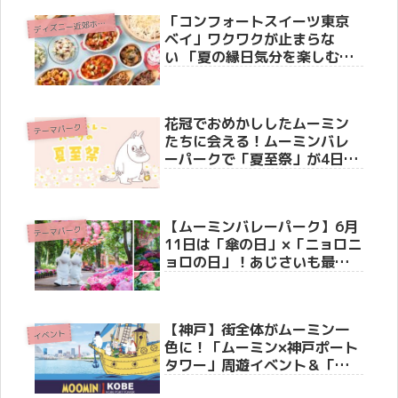
「コンフォートスイーツ東京
デ
ィズニー近郊ホテル
ベイ」ワクワクが止まらな
い 「夏の縁日気分を楽しむ、
わくわくするモーニングビュ
ッフェ」を6月1日から期間限
定開催
花冠でおめかししたムーミン
テーマパーク
たちに会える！ムーミンバレ
ーパークで「夏至祭」が4日間
限定で開催決定！限定ステッ
カー配布やかがり火イベント
も
【ムーミンバレーパーク】6月
テーマパーク
11日は「傘の日」×「ニョロニ
ョロの日」！あじさいも最盛
期を迎え、雨の季節が最高に
映える特別な1日
【神戸】街全体がムーミン一
イベント
色に！「ムーミン×神戸ポート
タワー」周遊イベント＆「ト
ーベとムーミン展」が今秋10