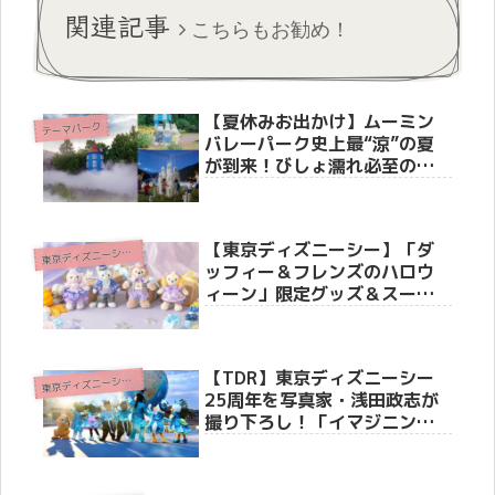
関連記事
こちらもお勧め！
【夏休みお出かけ】ムーミン
テーマパーク
バレーパーク史上最“涼”の夏
が到来！びしょ濡れ必至の新
ショーからワンコインキャン
ペーンまで見どころ徹底解
説！
【東京ディズニーシー】「ダ
東
京ディズニーシー(R)
ッフィー＆フレンズのハロウ
ィーン」限定グッズ＆スーベ
ニアメニューが8月25日（火）
より新登場！ストーリーやホ
テル・リゾートライン情報も
【TDR】東京ディズニーシー
徹底紹介
東
京ディズニーシー(R)
25周年を写真家・浅田政志が
撮り下ろし！「イマジニン
グ・ザ・マジック」限定グッ
ズ＆スペシャル客室・写真展
の全貌公開