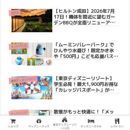
月10日より同時開催
【ヒルトン成田】2026年7月
ホテル
17日！機体を間近に望むガー
デンBBQが全面リニューア
ル！40席限定「ラグジュアリ
ーシート」や体験型スイーツ
が新登場
「ムーミンバレーパーク」で
テーマパーク
ひんやり水遊び！限定かき氷
や「500円」こども応援パスな
どお得なキャンペーン情報
【東京ディズニーリゾート】
東
京ディズニーシー(R)
学生必見！最大1,900円お得な
「カレッジパスポート」がこ
の秋登場！夏イベント・ハロ
ウィーン・25周年のシーも満
喫
散策がもっと快適に！「メッ
テーマパーク
ツァビレッジ＆ムーミンバレ
ーパーク」がデジタルマップ
東京ディズニーリゾ
ショップ
ディズニーグッズ
ディズニーホテル
レストラン
サービスを開始
ート(R)